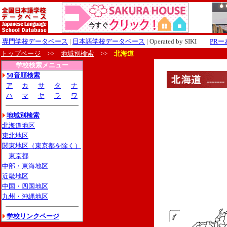
専門学校データベース
|
日本語学校データベース
| Operated by SIKI
PR
トップページ
>>
地域別検索
>>
北海道
学校検索メニュー
50音順検索
ア
カ
サ
タ
ナ
ハ
マ
ヤ
ラ
ワ
地域別検索
北海道地区
東北地区
関東地区（東京都を除く）
東京都
中部・東海地区
近畿地区
中国・四国地区
九州・沖縄地区
学校リンクページ