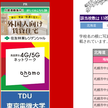
PR
13
該当校数は
北海道
学校名の横に写
載されています
北海道
地
札幌市中
札幌市中
札幌市中
札幌市中
札幌市中