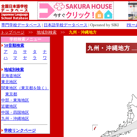
専門学校データベース
|
日本語学校データベース
| Operated by SIKI
PR
トップページ
>>
地域別検索
>>
九州・沖縄地方
学校検索メニュー
50音順検索
ア
カ
サ
タ
ナ
ハ
マ
ヤ
ラ
ワ
地域別検索
北海道地区
東北地区
関東地区（東京都を除く）
東京都
中部・東海地区
近畿地区
中国・四国地区
九州・沖縄地区
学校リンクページ