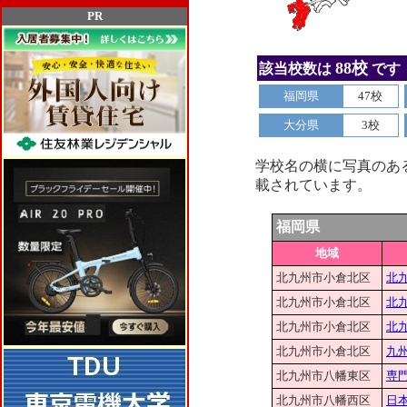
PR
88校
該当校数は
です
福岡県
47校
大分県
3校
学校名の横に写真のあ
載されています。
福岡県
地域
北九州市小倉北区
北
北九州市小倉北区
北
北九州市小倉北区
北
北九州市小倉北区
九
北九州市八幡東区
専
北九州市八幡西区
日