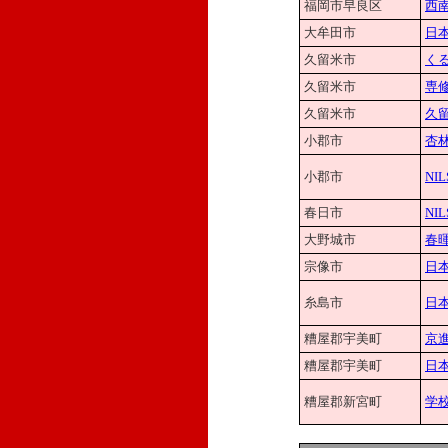
福岡市早良区
西
大牟田市
日
久留米市
く
久留米市
専
久留米市
久
小郡市
杏
小郡市
NI
春日市
NIL
大野城市
春
宗像市
日
糸島市
日
糟屋郡宇美町
京
糟屋郡宇美町
日
糟屋郡新宮町
学