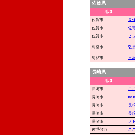
佐賀県
地域
佐賀市
専
佐賀市
佐
佐賀市
ヒ
鳥栖市
弘
鳥栖市
日
長崎県
地域
長崎市
こ
長崎市
ko k
長崎市
長
長崎市
長
長崎市
メ
佐世保市
こ