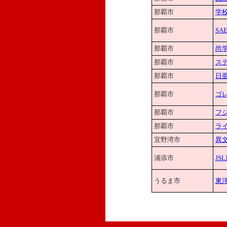
那覇市
学
那覇市
SA
那覇市
尚
那覇市
ス
那覇市
日
那覇市
ゴ
那覇市
フ
那覇市
ラ
宜野湾市
異
浦添市
JS
うるま市
東