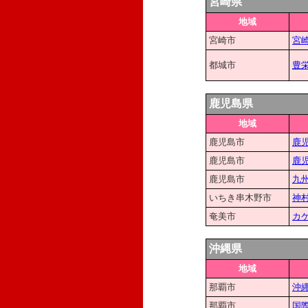
宮崎県
地域
宮崎市
宮
都城市
豊
鹿児島県
地域
鹿児島市
鹿
鹿児島市
鹿
鹿児島市
九
いちき串木野市
神
奄美市
カ
沖縄県
地域
那覇市
沖縄
那覇市
国