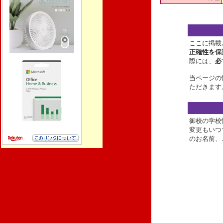
ここに掲載
正確性を保
際には、
必
当ページの
ただきます
御校の学校
変更もいつ
のお名前、