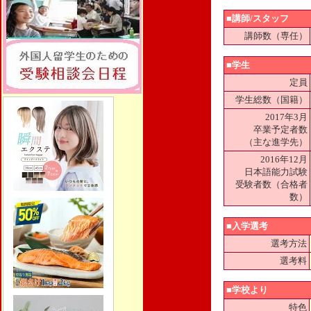
■講師/スタッフ
講師数（専任）
■学生
定員
学生総数（国籍）
2017年3月
卒業予定者数
（主な進学先）
2016年12月
日本語能力試験
受験者数（合格者
数）
■入学選考
選考方法
選考料
■学校より
特色