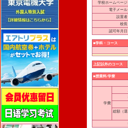
学校ホームページ
電子メール
設置者
校長
認可年月日
■学科・コース
上記以外のコース
■授業料/学寮
学費
総額（選