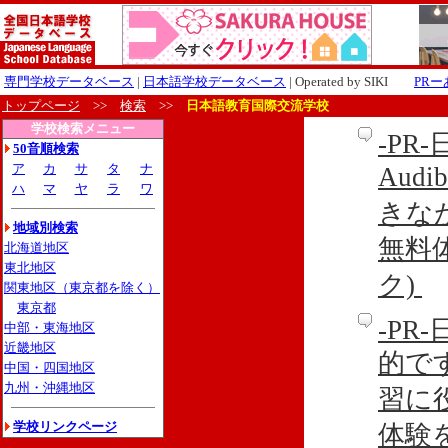
専門学校データベース
|
日本語学校データベース
| Operated by SIKI
PR
トップページ
>>
検索
>>
日本語教育国際交流学校
学校検索メニュー
-P
50音順検索
ア
カ
サ
タ
ナ
Aud
ハ
マ
ヤ
ラ
ワ
きな
地域別検索
無料
北海道地区
東北地区
ク)
関東地区（東京都を除く）
東京都
-P
中部・東海地区
近畿地区
的です
中国・四国地区
九州・沖縄地区
習に
学校リンクページ
体験を利