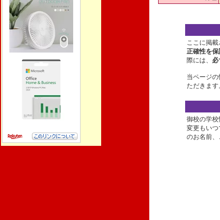
ここに掲載
正確性を保
際には、
必
当ページの
ただきます
御校の学校
変更もいつ
のお名前、