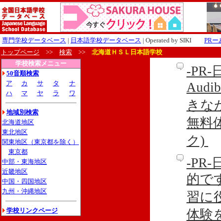
専門学校データベース
|
日本語学校データベース
| Operated by SIKI
PR
トップページ
>>
検索
>>
北海道ＨＳＬ日本語学校
学校検索メニュー
-P
50音順検索
ア
カ
サ
タ
ナ
Aud
ハ
マ
ヤ
ラ
ワ
きな
地域別検索
無料
北海道地区
東北地区
ク)
関東地区（東京都を除く）
東京都
-P
中部・東海地区
近畿地区
的です
中国・四国地区
九州・沖縄地区
習に
学校リンクページ
体験を利