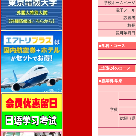
学校ホームページ
電子メール
設置者
校長
認可年月日
■学科・コース
上記以外のコース
■授業料/学寮
学費
総額（選