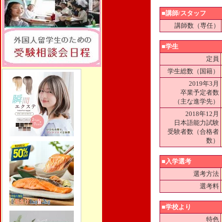
■講師/スタッフ
講師数（専任）
■学生
定員
学生総数（国籍）
2019年3月
卒業予定者数
（主な進学先）
2018年12月
日本語能力試験
受験者数（合格者
数）
■入学選考
選考方法
選考料
■学校より
特色