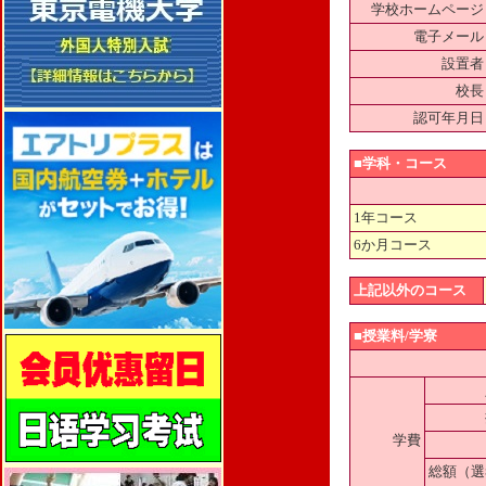
学校ホームページ
電子メール
設置者
校長
認可年月日
■学科・コース
1年コース
6か月コース
上記以外のコース
■授業料/学寮
学費
総額（選