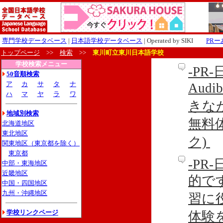
専門学校データベース
|
日本語学校データベース
| Operated by SIKI
PR
トップページ
>>
検索
>>
東川町立東川日本語学校
学校検索メニュー
-P
50音順検索
ア
カ
サ
タ
ナ
Aud
ハ
マ
ヤ
ラ
ワ
きな
地域別検索
無料
北海道地区
東北地区
ク)
関東地区（東京都を除く）
東京都
-P
中部・東海地区
近畿地区
的です
中国・四国地区
九州・沖縄地区
習に
学校リンクページ
体験を利