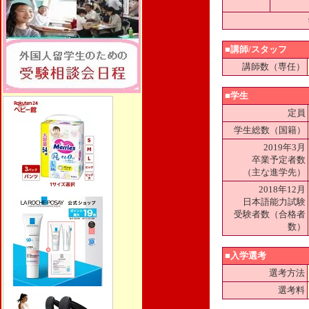
■講師/スタッフ
講師数（専任）
■学生
定員
学生総数（国籍）
2019年3月
卒業予定者数
（主な進学先）
2018年12月
日本語能力試験
受験者数（合格者
数）
■入学選考
選考方法
選考料