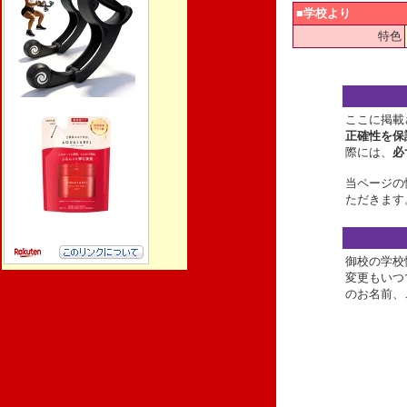
■学校より
特色
ここに掲載
正確性を保
際には、
必
当ページの
ただきます
御校の学校
変更もいつ
のお名前、