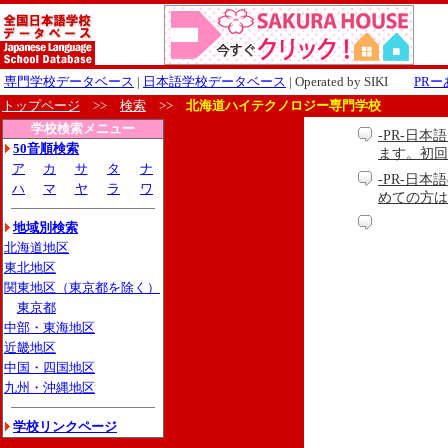
専門学校データベース
|
日本語学校データベース
| Operated by SIKI
PR
トップページ
>>
検索
>>
北海道ハイテクノロジー専門学校
学校検索メニュー
-PR-日
50音順検索
ます。初回
ア
カ
サ
タ
ナ
-PR-日本
ハ
マ
ヤ
ラ
ワ
めての方は無料
地域別検索
北海道地区
東北地区
関東地区（東京都を除く）
東京都
中部・東海地区
近畿地区
中国・四国地区
九州・沖縄地区
学校リンクページ