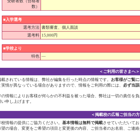
受験者数（合格者
数）
■入学選考
選考方法
書類審査、個人面談
選考料
15,000円
■学校より
特色
―
＜ご利用の皆さまへ＞
掲載されている情報は、弊社が編集を行った時点の情報です。
お客様がご覧に
と実情が異なっている場合がありますので、情報をご利用の際には、
必ず当該
ジの情報によりお客様が何らかの不利益を被った場合、弊社は一切の責任を負
願い申し上げます。
＜掲載校の広報ご担当の方
学校情報の提供にご協力ください。
基本情報は無料で掲載
させていただいてお
希望の場合、変更をご希望の項目と変更後の内容、ご担当者のお名前、ご連絡