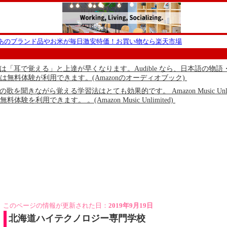
ーあのブランド品やお米が毎日激安特価！お買い物なら楽天市場
本語は「耳で覚える」と上達が早くなります。Audible なら、日本語
は無料体験が利用できます。(Amazonのオーディオブック)
語の歌を聞きながら覚える学習法はとても効果的です。 Amazon Music
体験を利用できます。 。(Amazon Music Unlimited)
このページの情報が更新された日：
2019年9月19日
北海道ハイテクノロジー専門学校