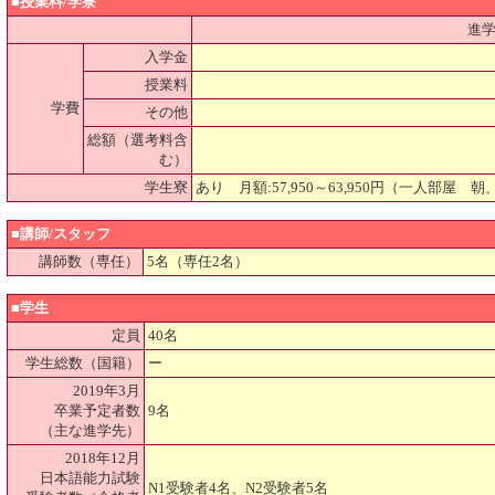
■授業料/学寮
進学
入学金
授業料
学費
その他
総額（選考料含
む）
学生寮
あり 月額:57,950～63,950円（一人部屋
■講師/スタッフ
講師数（専任）
5名（専任2名）
■学生
定員
40名
学生総数（国籍）
ー
2019年3月
卒業予定者数
9名
（主な進学先）
2018年12月
日本語能力試験
N1受験者4名、N2受験者5名