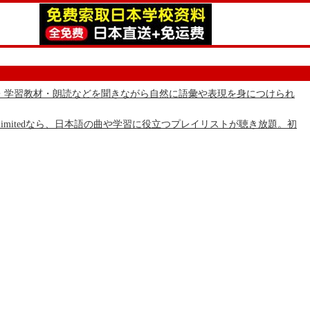
の物語・学習教材・朗読などを聞きながら自然に語彙や表現を身につけられ
 Unlimitedなら、日本語の曲や学習に役立つプレイリストが聴き放題。初