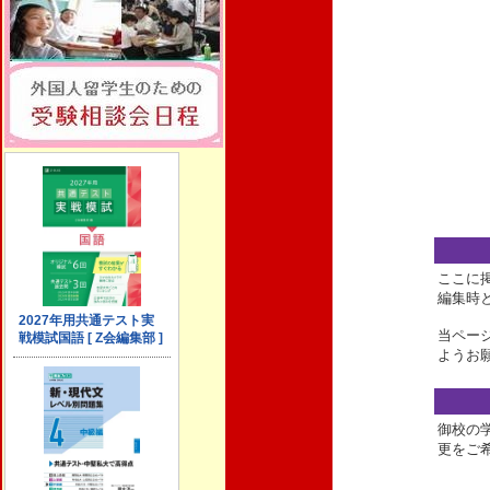
ここに
編集時
当ペー
ようお
御校の
更をご