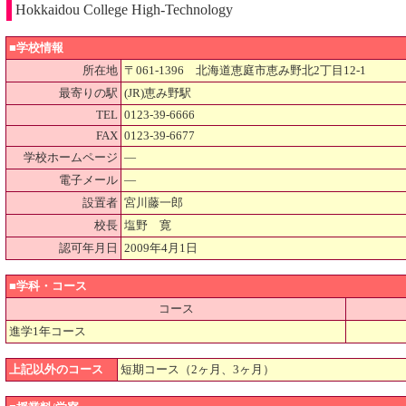
Hokkaidou College High-Technology
■学校情報
所在地
〒061-1396 北海道恵庭市恵み野北2丁目12-1
最寄りの駅
(JR)恵み野駅
TEL
0123-39-6666
FAX
0123-39-6677
学校ホームページ
―
電子メール
―
設置者
宮川藤一郎
校長
塩野 寛
認可年月日
2009年4月1日
■学科・コース
コース
進学1年コース
上記以外のコース
短期コース（2ヶ月、3ヶ月）