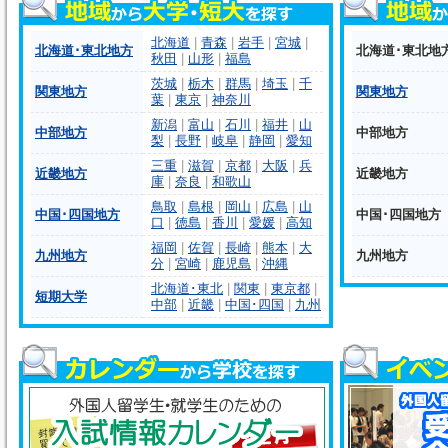
北海道
|
青森
|
岩手
|
宮城
|
北海道･東北地方
北海道･東北地
秋田
|
山形
|
福島
茨城
|
栃木
|
群馬
|
埼玉
|
千
関東地方
関東地方
葉
|
東京
|
神奈川
新潟
|
富山
|
石川
|
福井
|
山
中部地方
中部地方
梨
|
長野
|
岐阜
|
静岡
|
愛知
三重
|
滋賀
|
京都
|
大阪
|
兵
近畿地方
近畿地方
庫
|
奈良
|
和歌山
鳥取
|
島根
|
岡山
|
広島
|
山
中国･四国地方
中国･四国地方
口
|
徳島
|
香川
|
愛媛
|
高知
福岡
|
佐賀
|
長崎
|
熊本
|
大
九州地方
九州地方
分
|
宮崎
|
鹿児島
|
沖縄
北海道･東北
|
関東
|
東京都
|
短期大学
中部
|
近畿
|
中国･四国
|
九州