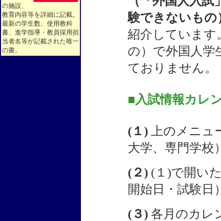
（「外国人入試
の施設、
験できないもの
教育内容等を詳細に記載。
最新の学生数、使用教科
紹介しています
書、進学指導・教員採用担
当者名等が記載された唯一
の）で外国人学
の書。
ておりません。
■
入試情報カレ
(１)
上のメニュ
大学、専門学校
(２)
(１)で開い
開始日・試験日
(３)
各月のカレ