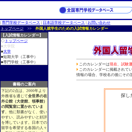
|
専門学校データベース
|
日本語学校データベース
|
お問い合わせ
トップページ
>>
外国人就学生のための入試情報カレンダー
【入試情報カレンダー】
◇
トップページ
■大学院
■
大学
■短期大学（工事中）
■専門学校（工事中）
このカレンダーは
現在、試験
このカレンダーに掲載されて
情報の場合、学校名の後にその
書籍のご案内
下記の2点は、2000年より
探し
外務省を通じて
全世界の在
外公館（大使館、領事館）
の閲覧室に置かれていま
す
。他に類書がなく、使い
やすい、読みやすいと好評
を博しています。日本での
留学を希望する各国の人々