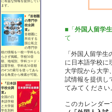
に有益な情報を提供してい
ます。
『首都圏
の専門学
校全調
■「
外国人留学
査』
首都圏に
て
所在する
国公私立
の専門学
校の情報を一校一学科もも
「外国人留学生
らさず掲載。学校50音
に日本語学校に
順、地域別、学科コード・
設置学校、学科名50音順
大学院から大学
の4つの索引を使ってあら
ゆる角度から検索が可能。
試情報を提供し
『日本語
てみてください
学校全調
査』
全国の日
本語学校
このカレンダー
と大学留
学生別科