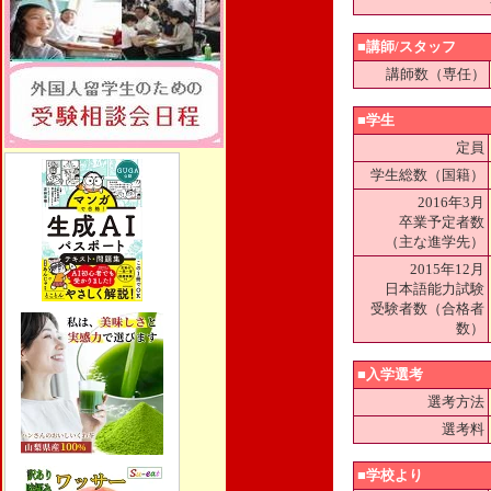
■講師/スタッフ
講師数（専任）
■学生
定員
学生総数（国籍）
2016年3月
卒業予定者数
（主な進学先）
2015年12月
日本語能力試験
受験者数（合格者
数）
■入学選考
選考方法
選考料
■学校より