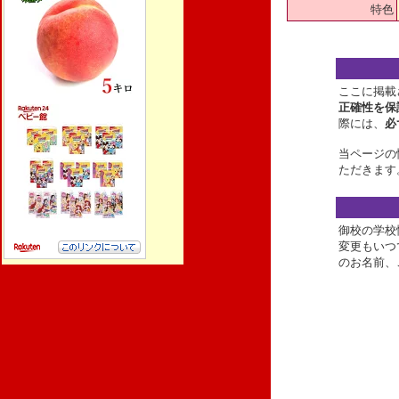
特色
ここに掲載
正確性を保
際には、
必
当ページの
ただきます
御校の学校
変更もいつ
のお名前、