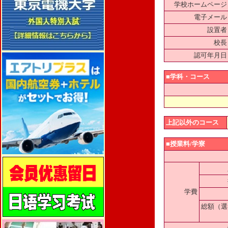
学校ホームページ
電子メール
設置者
校長
認可年月日
■学科・コース
上記以外のコース
■授業料/学寮
学費
総額（選