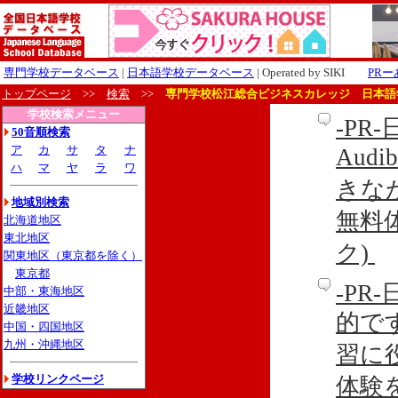
専門学校データベース
|
日本語学校データベース
| Operated by SIKI
PR
トップページ
>>
検索
>>
専門学校松江総合ビジネスカレッジ 日本語
学校検索メニュー
-P
50音順検索
ア
カ
サ
タ
ナ
Aud
ハ
マ
ヤ
ラ
ワ
きな
地域別検索
無料
北海道地区
東北地区
ク)
関東地区（東京都を除く）
東京都
-P
中部・東海地区
近畿地区
的です
中国・四国地区
九州・沖縄地区
習に
学校リンクページ
体験を利