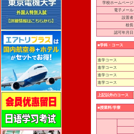
学校ホームページ
電子メール
設置者
校長
認可年月日
■学科・コース
進学コース
進学コース
進学コース
進学コース
上記以外のコース
■授業料/学寮