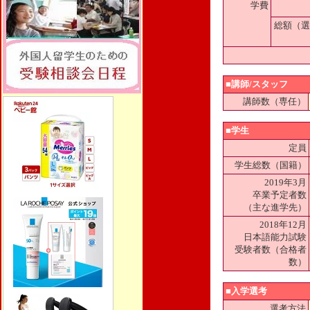
学費
総額（選
■講師/スタッフ
講師数（専任）
■学生
定員
学生総数（国籍）
2019年3月
卒業予定者数
（主な進学先）
2018年12月
日本語能力試験
受験者数（合格者
数）
■入学選考
選考方法