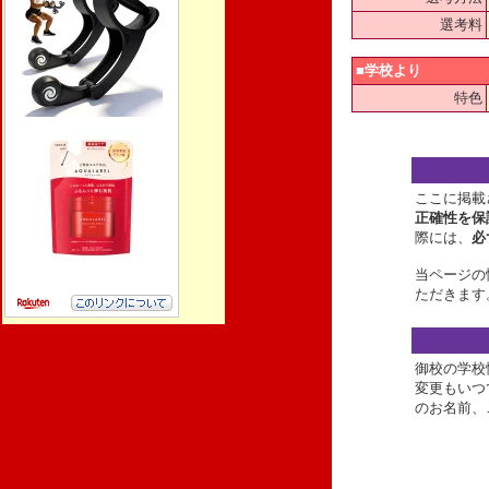
選考料
■学校より
特色
ここに掲載
正確性を保
際には、
必
当ページの
ただきます
御校の学校
変更もいつ
のお名前、