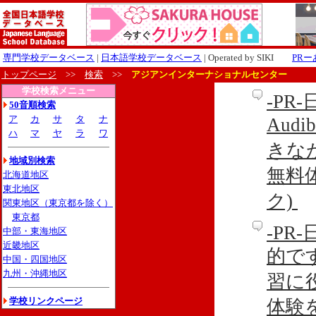
専門学校データベース
|
日本語学校データベース
| Operated by SIKI
PR
トップページ
>>
検索
>>
アジアンインターナショナルセンター
学校検索メニュー
-P
50音順検索
ア
カ
サ
タ
ナ
Aud
ハ
マ
ヤ
ラ
ワ
きな
地域別検索
無料
北海道地区
東北地区
ク)
関東地区（東京都を除く）
東京都
-P
中部・東海地区
近畿地区
的です
中国・四国地区
九州・沖縄地区
習に
学校リンクページ
体験を利