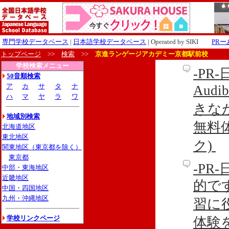
専門学校データベース
|
日本語学校データベース
| Operated by SIKI
PR
トップページ
>>
検索
>>
京進ランゲージアカデミー京都駅前校
学校検索メニュー
-P
50音順検索
ア
カ
サ
タ
ナ
Aud
ハ
マ
ヤ
ラ
ワ
きな
地域別検索
無料
北海道地区
東北地区
ク)
関東地区（東京都を除く）
東京都
-P
中部・東海地区
近畿地区
的です
中国・四国地区
九州・沖縄地区
習に
学校リンクページ
体験を利