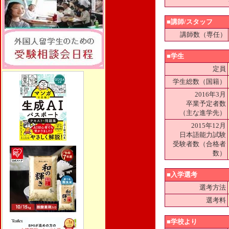
■講師/スタッフ
講師数（専任）
■学生
定員
学生総数（国籍）
2016年3月
卒業予定者数
（主な進学先）
2015年12月
日本語能力試験
受験者数（合格者
数）
■入学選考
選考方法
選考料
■学校より