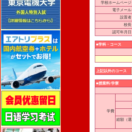
学校ホームページ
電子メール
設置者
校長
認可年月日
■学科・コース
上記以外のコース
■授業料/学寮
学費
総額（選