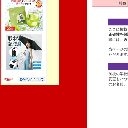
特色
ここに掲載
正確性を保
際には、
必
当ページの
ただきます
御校の学校
変更もいつ
のお名前、