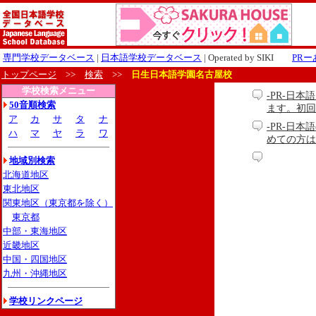
専門学校データベース
|
日本語学校データベース
| Operated by SIKI
PR
トップページ
>>
検索
>>
日生日本語学園名古屋校
学校検索メニュー
-PR-日
50音順検索
ます。初回
ア
カ
サ
タ
ナ
-PR-日本
ハ
マ
ヤ
ラ
ワ
めての方は無料
地域別検索
北海道地区
東北地区
関東地区（東京都を除く）
東京都
中部・東海地区
近畿地区
中国・四国地区
九州・沖縄地区
学校リンクページ