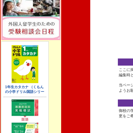
ここに
編集時
当ペー
ようお
御校の
更をご