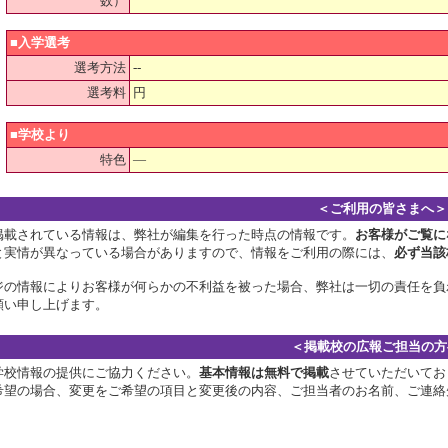
数）
■入学選考
選考方法
--
選考料
円
■学校より
特色
―
＜ご利用の皆さまへ＞
掲載されている情報は、弊社が編集を行った時点の情報です。
お客様がご覧に
と実情が異なっている場合がありますので、情報をご利用の際には、
必ず当該
ジの情報によりお客様が何らかの不利益を被った場合、弊社は一切の責任を負
願い申し上げます。
＜掲載校の広報ご担当の方
学校情報の提供にご協力ください。
基本情報は無料で掲載
させていただいてお
希望の場合、変更をご希望の項目と変更後の内容、ご担当者のお名前、ご連絡