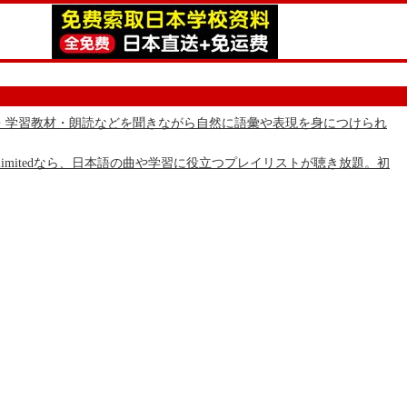
の物語・学習教材・朗読などを聞きながら自然に語彙や表現を身につけられ
 Unlimitedなら、日本語の曲や学習に役立つプレイリストが聴き放題。初