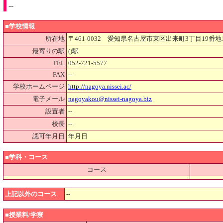
--
■学校情報
所在地
〒461-0032 愛知県名古屋市東区出来町3丁目19番地
最寄りの駅
()駅
TEL
052-721-5577
FAX
--
学校ホームページ
http://nagoya.nissei.ac/
電子メール
nagoyakou@nissei-nagoya.biz
設置者
--
校長
--
認可年月日
年月日
■学科・コース
コース
上記以外のコース
--
■授業料/学寮