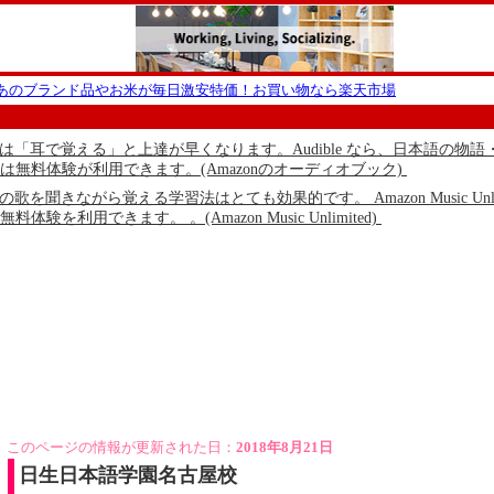
ーあのブランド品やお米が毎日激安特価！お買い物なら楽天市場
本語は「耳で覚える」と上達が早くなります。Audible なら、日本語
は無料体験が利用できます。(Amazonのオーディオブック)
語の歌を聞きながら覚える学習法はとても効果的です。 Amazon Music
体験を利用できます。 。(Amazon Music Unlimited)
このページの情報が更新された日：
2018年8月21日
日生日本語学園名古屋校