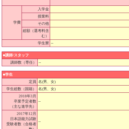
入学金
授業料
学費
その他
総額（選考料含
む）
学生寮
--
■講師/スタッフ
講師数（専任）
--
■学生
定員
名(男、女)
学生総数（国籍）
名(男、女)
2018年3月
卒業予定者数
--
（主な進学先）
2017年12月
日本語能力試験
--
受験者数（合格者