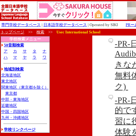
専門学校データベース
|
日本語学校データベース
| Operated by SIKI
PR
トップページ
>>
検索
>>
Usec International School
学校検索メニュー
-P
50音順検索
ア
カ
サ
タ
ナ
Aud
ハ
マ
ヤ
ラ
ワ
きな
地域別検索
無料
北海道地区
東北地区
ク)
関東地区（東京都を除く）
東京都
-P
中部・東海地区
近畿地区
的です
中国・四国地区
九州・沖縄地区
習に
学校リンクページ
体験を利