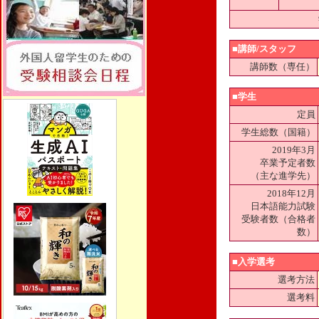
■講師/スタッフ
講師数（専任）
■学生
定員
学生総数（国籍）
2019年3月
卒業予定者数
（主な進学先）
2018年12月
日本語能力試験
受験者数（合格者
数）
■入学選考
選考方法
選考料