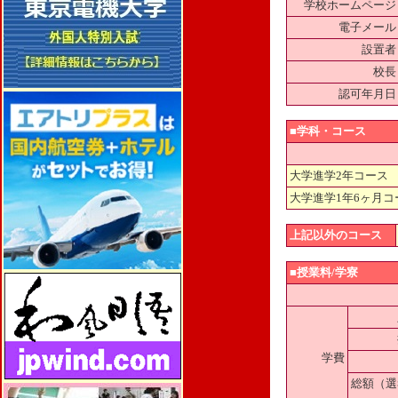
学校ホームページ
電子メール
設置者
校長
認可年月日
■学科・コース
大学進学2年コース
大学進学1年6ヶ月コ
上記以外のコース
■授業料/学寮
学費
総額（選