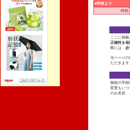
■学校より
特色
ここに掲載
正確性を保
際には、
必
当ページの
ただきます
御校の学校
変更もいつ
のお名前、