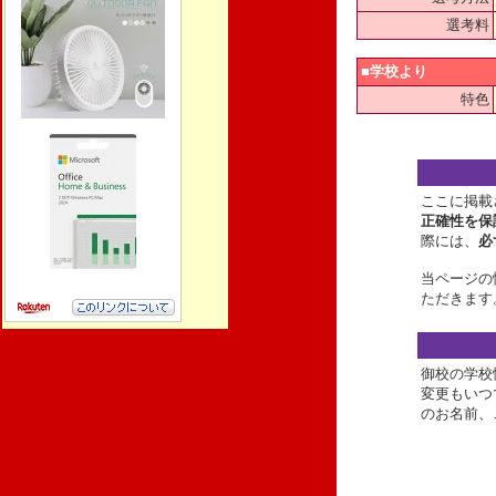
選考料
■学校より
特色
ここに掲載
正確性を保
際には、
必
当ページの
ただきます
御校の学校
変更もいつ
のお名前、