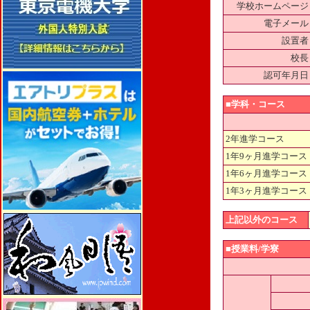
学校ホームページ
電子メール
設置者
校長
認可年月日
■学科・コース
2年進学コース
1年9ヶ月進学コース
1年6ヶ月進学コース
1年3ヶ月進学コース
上記以外のコース
■授業料/学寮