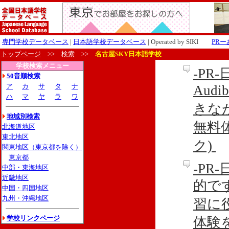
専門学校データベース
|
日本語学校データベース
| Operated by SIKI
PR
トップページ
>>
検索
>>
名古屋SKY日本語学校
学校検索メニュー
-P
50音順検索
ア
カ
サ
タ
ナ
Aud
ハ
マ
ヤ
ラ
ワ
きな
地域別検索
無料
北海道地区
東北地区
ク)
関東地区（東京都を除く）
東京都
-P
中部・東海地区
近畿地区
的です
中国・四国地区
九州・沖縄地区
習に
学校リンクページ
体験を利