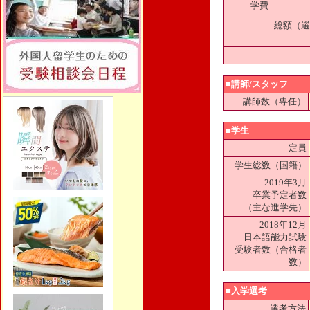
学費
総額（選
■講師/スタッフ
講師数（専任）
■学生
定員
学生総数（国籍）
2019年3月
卒業予定者数
（主な進学先）
2018年12月
日本語能力試験
受験者数（合格者
数）
■入学選考
選考方法