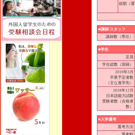
総額（選
■講師/スタッフ
講師数（専任）
■学生
定員
学生総数（国籍）
2019年3月
卒業予定者数
（主な進学先）
2018年12月
日本語能力試験
受験者数（合格者
数）
■入学選考
選考方法
選考料