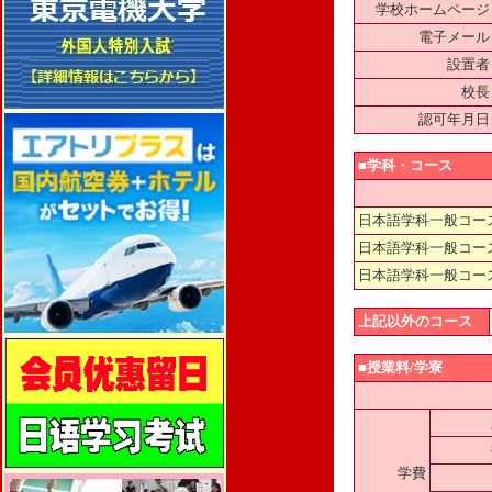
学校ホームページ
電子メール
設置者
校長
認可年月日
■学科・コース
日本語学科一般コー
日本語学科一般コー
日本語学科一般コー
上記以外のコース
■授業料/学寮
学費