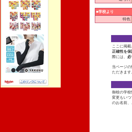
■学校より
特色
ここに掲載
正確性を保
際には、
必
当ページの
ただきます
御校の学校
変更もいつ
のお名前、