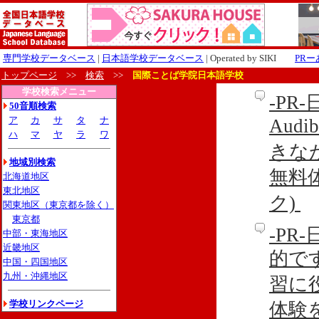
専門学校データベース
|
日本語学校データベース
| Operated by SIKI
PR
トップページ
>>
検索
>>
国際ことば学院日本語学校
学校検索メニュー
-P
50音順検索
ア
カ
サ
タ
ナ
Aud
ハ
マ
ヤ
ラ
ワ
きな
地域別検索
無料
北海道地区
東北地区
ク)
関東地区（東京都を除く）
東京都
-P
中部・東海地区
近畿地区
的です
中国・四国地区
九州・沖縄地区
習に
学校リンクページ
体験を利