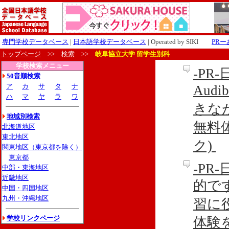
専門学校データベース
|
日本語学校データベース
| Operated by SIKI
PR
トップページ
>>
検索
>>
岐阜協立大学 留学生別科
学校検索メニュー
-P
50音順検索
ア
カ
サ
タ
ナ
Aud
ハ
マ
ヤ
ラ
ワ
きな
地域別検索
無料
北海道地区
東北地区
ク)
関東地区（東京都を除く）
東京都
-P
中部・東海地区
近畿地区
的です
中国・四国地区
九州・沖縄地区
習に
学校リンクページ
体験を利