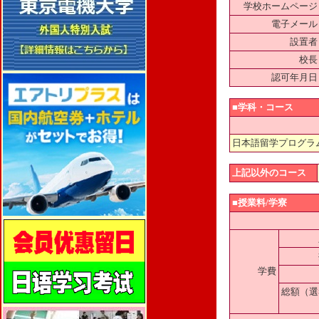
学校ホームページ
電子メール
設置者
校長
認可年月日
■学科・コース
日本語留学プログラ
上記以外のコース
■授業料/学寮
学費
総額（選