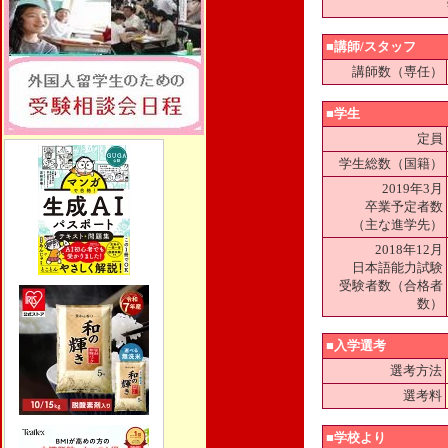
■講師/スタッフ
講師数（専任）
■学生
定員
学生総数（国籍）
2019年3月
卒業予定者数
（主な進学先）
2018年12月
日本語能力試験
受験者数（合格者
数）
■入学選考
選考方法
選考料
■学校より