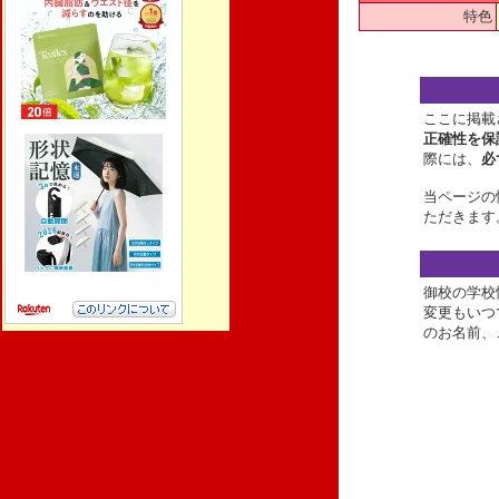
特色
ここに掲載
正確性を保
際には、
必
当ページの
ただきます
御校の学校
変更もいつ
のお名前、