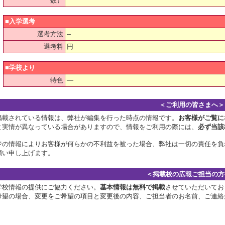
数）
■入学選考
選考方法
--
選考料
円
■学校より
特色
―
＜ご利用の皆さまへ＞
掲載されている情報は、弊社が編集を行った時点の情報です。
お客様がご覧に
と実情が異なっている場合がありますので、情報をご利用の際には、
必ず当該
ジの情報によりお客様が何らかの不利益を被った場合、弊社は一切の責任を負
願い申し上げます。
＜掲載校の広報ご担当の方
学校情報の提供にご協力ください。
基本情報は無料で掲載
させていただいてお
希望の場合、変更をご希望の項目と変更後の内容、ご担当者のお名前、ご連絡