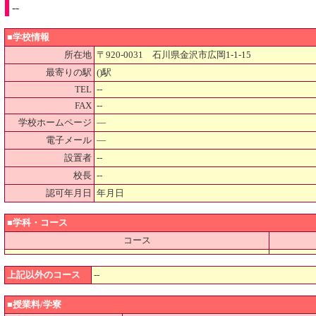
--
■学校情報
所在地
〒920-0031 石川県金沢市広岡1-1-15
最寄りの駅
()駅
TEL
--
FAX
--
学校ホームページ
―
電子メール
―
設置者
--
校長
--
認可年月日
年月日
■学科・コース
コース
上記以外のコース
--
■授業料/学寮