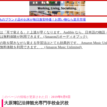
ーあのブランド品やお米が毎日激安特価！お買い物なら楽天市場
本語は「耳で覚える」と上達が早くなります。Audible なら、日本語
は無料体験が利用できます。(Amazonのオーディオブック)
語の歌を聞きながら覚える学習法はとても効果的です。 Amazon Music
体験を利用できます。 。(Amazon Music Unlimited)
このページの情報が更新された日：
2019年9月9日
大原簿記法律観光専門学校金沢校