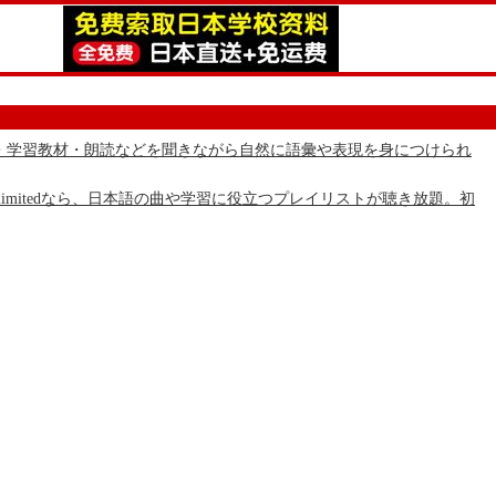
の物語・学習教材・朗読などを聞きながら自然に語彙や表現を身につけられ
 Unlimitedなら、日本語の曲や学習に役立つプレイリストが聴き放題。初