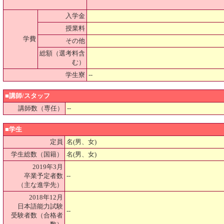
入学金
授業料
学費
その他
総額（選考料含
む）
学生寮
--
■講師/スタッフ
講師数（専任）
--
■学生
定員
名(男、女)
学生総数（国籍）
名(男、女)
2019年3月
卒業予定者数
--
（主な進学先）
2018年12月
日本語能力試験
--
受験者数（合格者