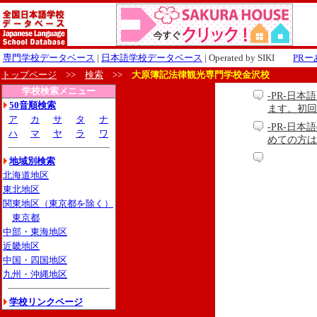
専門学校データベース
|
日本語学校データベース
| Operated by SIKI
PR
トップページ
>>
検索
>>
大原簿記法律観光専門学校金沢校
学校検索メニュー
-PR-日
50音順検索
ます。初回
ア
カ
サ
タ
ナ
-PR-日本
ハ
マ
ヤ
ラ
ワ
めての方は無料
地域別検索
北海道地区
東北地区
関東地区（東京都を除く）
東京都
中部・東海地区
近畿地区
中国・四国地区
九州・沖縄地区
学校リンクページ