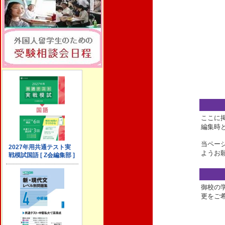
ここに
編集時
当ペー
ようお
御校の
更をご