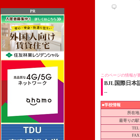
PR
このページの情報が
BJL国際日本
--
■学校情報
所在地
最寄りの駅
TEL
FAX