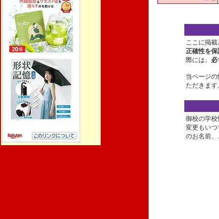
ここに掲載
正確性を保
際には、
必
当ページの
ただきます
御校の学校
変更もいつ
のお名前、