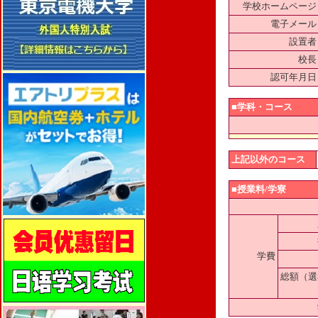
学校ホームページ
電子メール
設置者
校長
認可年月日
■学科・コース
上記以外のコース
■授業料/学寮
学費
総額（選