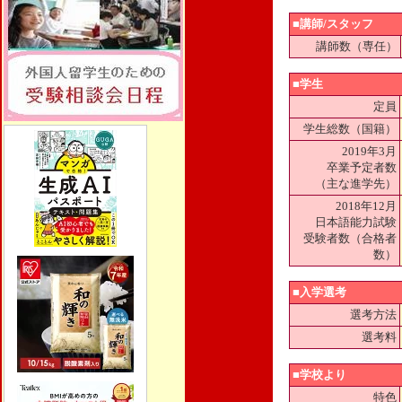
■講師/スタッフ
講師数（専任）
■学生
定員
学生総数（国籍）
2019年3月
卒業予定者数
（主な進学先）
2018年12月
日本語能力試験
受験者数（合格者
数）
■入学選考
選考方法
選考料
■学校より
特色