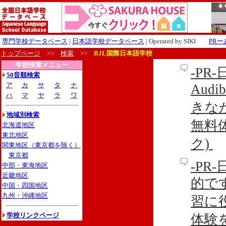
専門学校データベース
|
日本語学校データベース
| Operated by SIKI
PR
トップページ
>>
検索
>>
BJL国際日本語学校
学校検索メニュー
-P
50音順検索
ア
カ
サ
タ
ナ
Aud
ハ
マ
ヤ
ラ
ワ
きな
地域別検索
無料
北海道地区
東北地区
ク)
関東地区（東京都を除く）
東京都
-P
中部・東海地区
近畿地区
的です
中国・四国地区
九州・沖縄地区
習に
学校リンクページ
体験を利