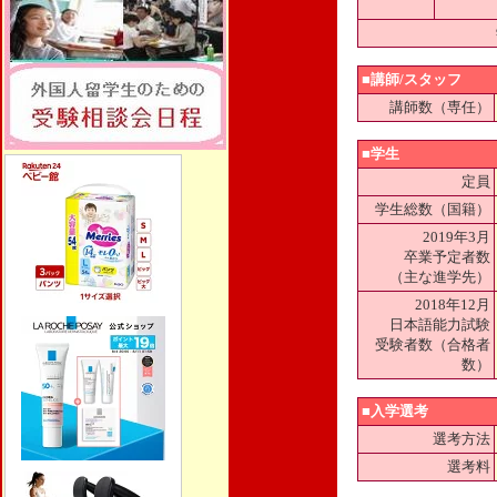
■講師/スタッフ
講師数（専任）
■学生
定員
学生総数（国籍）
2019年3月
卒業予定者数
（主な進学先）
2018年12月
日本語能力試験
受験者数（合格者
数）
■入学選考
選考方法
選考料