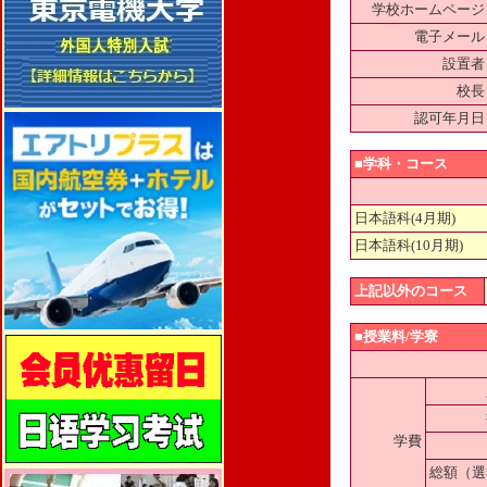
学校ホームページ
電子メール
設置者
校長
認可年月日
■学科・コース
日本語科(4月期)
日本語科(10月期)
上記以外のコース
■授業料/学寮
学費
総額（選