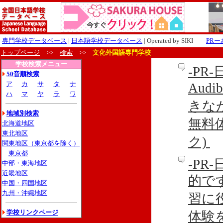
専門学校データベース
|
日本語学校データベース
| Operated by SIKI
PR
トップページ
>>
検索
>>
文化外国語専門学校
学校検索メニュー
-P
50音順検索
ア
カ
サ
タ
ナ
Aud
ハ
マ
ヤ
ラ
ワ
きな
地域別検索
無料
北海道地区
東北地区
ク)
関東地区（東京都を除く）
東京都
-P
中部・東海地区
近畿地区
的です
中国・四国地区
九州・沖縄地区
習に
学校リンクページ
体験を利