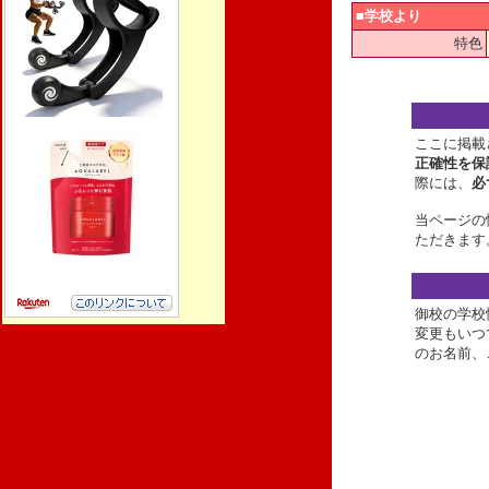
■学校より
特色
ここに掲載
正確性を保
際には、
必
当ページの
ただきます
御校の学校
変更もいつ
のお名前、