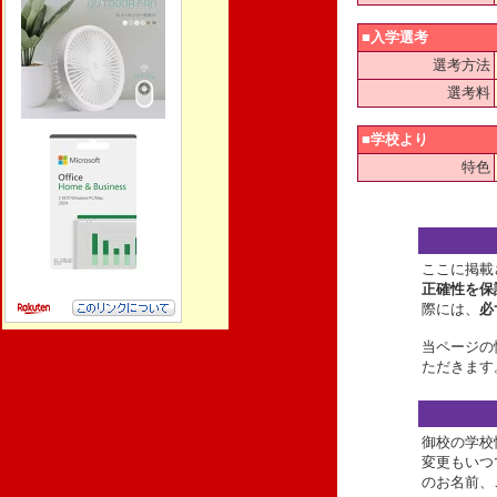
■入学選考
選考方法
選考料
■学校より
特色
ここに掲載
正確性を保
際には、
必
当ページの
ただきます
御校の学校
変更もいつ
のお名前、