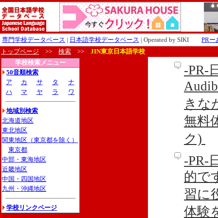
専門学校データベース
|
日本語学校データベース
| Operated by SIKI
PR
トップページ
>>
検索
>>
JIN東京日本語学校
学校検索メニュー
-P
50音順検索
ア
カ
サ
タ
ナ
Aud
ハ
マ
ヤ
ラ
ワ
きな
地域別検索
無料
北海道地区
東北地区
ク)
関東地区（東京都を除く）
東京都
-P
中部・東海地区
近畿地区
的です
中国・四国地区
九州・沖縄地区
習に
学校リンクページ
体験を利