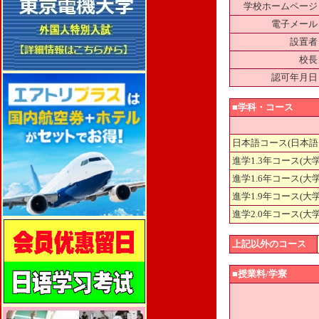
学校ホームページ
電子メール
設置者
校長
認可年月日
■学科・コース
日本語コース(日本語
進学1.3年コース(大
進学1.6年コース(大
進学1.9年コース(大
進学2.0年コース(大
上記以外のコース
■授業料/学寮