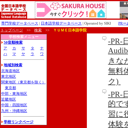
専門学校データベース
|
日本語学校データベース
| Operated by SIKI
PR
トップページ
>>
検索
>>
ＹＵＭＥ日本語学院
学校検索メニュー
-P
50音順検索
ア
カ
サ
タ
ナ
Aud
ハ
マ
ヤ
ラ
ワ
きな
地域別検索
無料
北海道地区
東北地区
ク)
関東地区（東京都を除く）
東京都
-P
中部・東海地区
近畿地区
的です
中国・四国地区
九州・沖縄地区
習に
学校リンクページ
体験を利