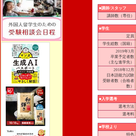
■講師/スタッフ
講師数（専任）
■学生
定員
学生総数（国籍）
2019年3月
卒業予定者数
（主な進学先）
2018年12月
日本語能力試験
受験者数（合格者
数）
■入学選考
選考方法
選考料
■学校より
特色