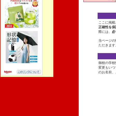
ここに掲載
正確性を保
際には、
必
当ページの
ただきます
御校の学校
変更もいつ
のお名前、