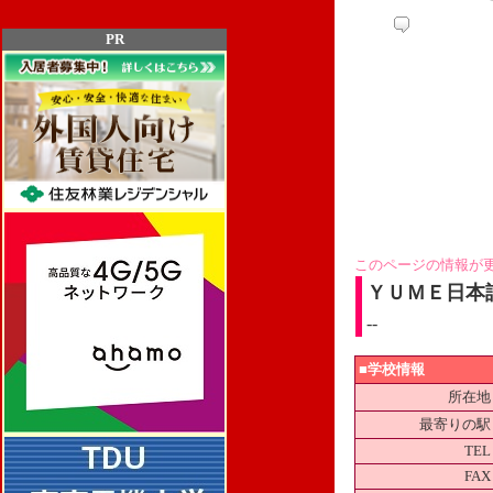
PR
このページの情報が
ＹＵＭＥ日本
--
■学校情報
所在地
最寄りの駅
TEL
FAX