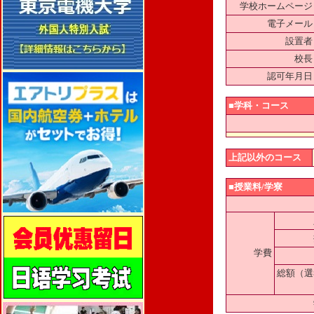
学校ホームページ
電子メール
設置者
校長
認可年月日
■学科・コース
上記以外のコース
■授業料/学寮
学費
総額（選