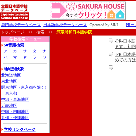
専門学校データベース
|
日本語学校データベース
| Operated by SIKI
PR
トップページ
>>
検索
>>
武蔵浦和日本語学院
学校検索メニュー
-PR-日
50音順検索
ます。初回
ア
カ
サ
タ
ナ
-PR-日本
ハ
マ
ヤ
ラ
ワ
めての方は無料
地域別検索
北海道地区
東北地区
関東地区（東京都を除く）
東京都
中部・東海地区
近畿地区
中国・四国地区
九州・沖縄地区
学校リンクページ