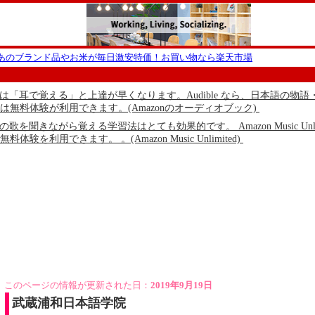
ーあのブランド品やお米が毎日激安特価！お買い物なら楽天市場
本語は「耳で覚える」と上達が早くなります。Audible なら、日本語
は無料体験が利用できます。(Amazonのオーディオブック)
語の歌を聞きながら覚える学習法はとても効果的です。 Amazon Music
体験を利用できます。 。(Amazon Music Unlimited)
このページの情報が更新された日：
2019年9月19日
武蔵浦和日本語学院