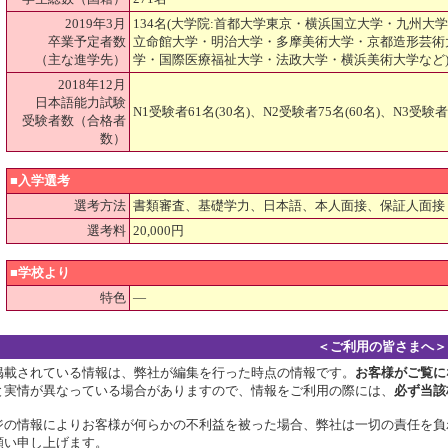
2019年3月
134名(大学院:首都大学東京・横浜国立大学・九州
卒業予定者数
立命館大学・明治大学・多摩美術大学・京都造形芸術
（主な進学先）
学・国際医療福祉大学・法政大学・横浜美術大学など
2018年12月
日本語能力試験
N1受験者61名(30名)、N2受験者75名(60名)、N3受験者1
受験者数（合格者
数）
■入学選考
選考方法
書類審査、基礎学力、日本語、本人面接、保証人面接
選考料
20,000円
■学校より
特色
―
＜ご利用の皆さまへ＞
掲載されている情報は、弊社が編集を行った時点の情報です。
お客様がご覧に
と実情が異なっている場合がありますので、情報をご利用の際には、
必ず当該
ジの情報によりお客様が何らかの不利益を被った場合、弊社は一切の責任を負
願い申し上げます。