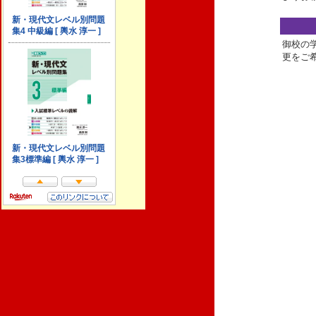
御校の
更をご