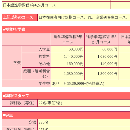
日本語進学課程1年6か月コース
上記以外のコース
日本在住者向け短期コース、PL、企業研修生コース
■授業料/学寮
進学準備課程2年
進学準備課程1年6
日本
コース
か月コース
入学金
60,000円
60,000円
授業料
1,440,000円
1,080,000円
学費
その他
160,000円
140,000円
総額（選考料含
1,680,000円
1,300,000円
む）
学生寮
あり 月額:30,000円(光熱費込)
■講師/スタッフ
講師数（専任）
27名(専任7名)
■学生
定員
335名
学生総数（国籍）
271名