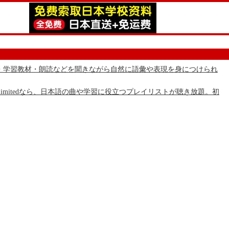
の物語・学習教材・朗読などを聞きながら自然に語彙や表現を身につけられ
 Unlimitedなら、日本語の曲や学習に役立つプレイリストが聴き放題。初