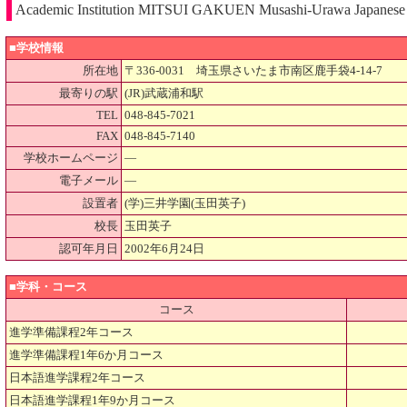
Academic Institution MITSUI GAKUEN Musashi-Urawa Japanese L
■学校情報
所在地
〒336-0031 埼玉県さいたま市南区鹿手袋4-14-7
最寄りの駅
(JR)武蔵浦和駅
TEL
048-845-7021
FAX
048-845-7140
学校ホームページ
―
電子メール
―
設置者
(学)三井学園(玉田英子)
校長
玉田英子
認可年月日
2002年6月24日
■学科・コース
コース
進学準備課程2年コース
進学準備課程1年6か月コース
日本語進学課程2年コース
日本語進学課程1年9か月コース