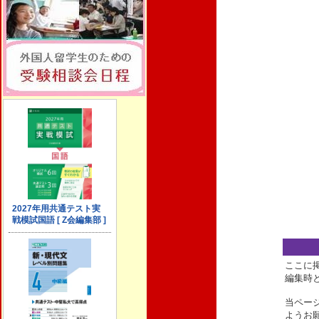
ここに
編集時
当ペー
ようお