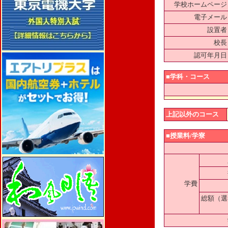
学校ホームページ
電子メール
設置者
校長
認可年月日
■学科・コース
上記以外のコース
■授業料/学寮
学費
総額（選