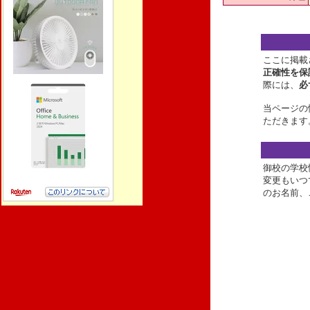
ここに掲載
正確性を保
際には、
必
当ページの
ただきます
御校の学校
変更もいつ
のお名前、