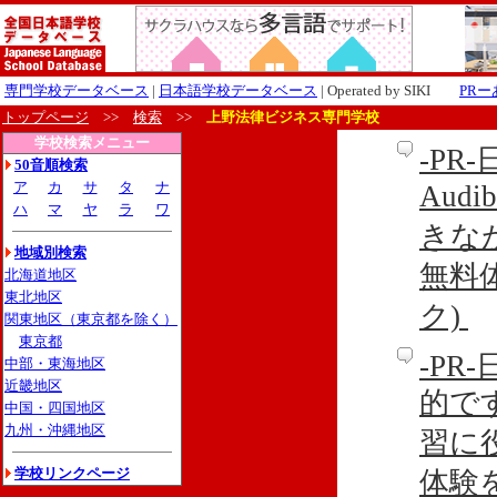
専門学校データベース
|
日本語学校データベース
| Operated by SIKI
PR
トップページ
>>
検索
>>
上野法律ビジネス専門学校
学校検索メニュー
-P
50音順検索
ア
カ
サ
タ
ナ
Aud
ハ
マ
ヤ
ラ
ワ
きな
地域別検索
無料
北海道地区
東北地区
ク)
関東地区（東京都を除く）
東京都
-P
中部・東海地区
近畿地区
的です
中国・四国地区
九州・沖縄地区
習に
学校リンクページ
体験を利