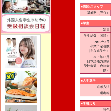
■講師/スタッフ
講師数（専任）
■学生
定員
学生総数（国籍）
2019年3月
卒業予定者数
（主な進学先）
2018年12月
日本語能力試験
受験者数（合格者
数）
■入学選考
選考方法
選考料
■学校より
特色