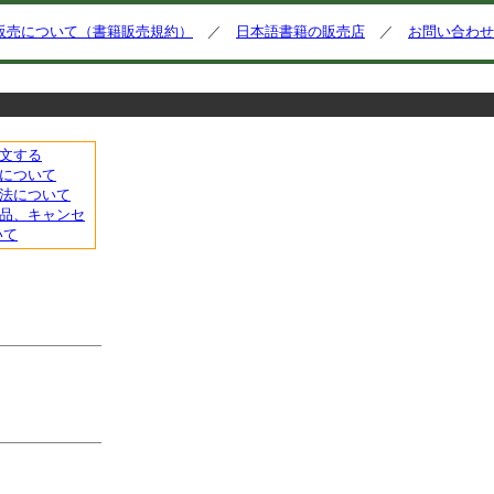
販売について（書籍販売規約）
／
日本語書籍の販売店
／
お問い合わせ
文する
について
法について
品、キャンセ
いて