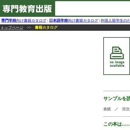
専門学校
向け書籍カタログ
|
日本語学校
向け書籍カタログ
|
外国人留学生の
トップページ
>>
書籍カタログ
サンプルを
表紙 ／ 目次
この本は…