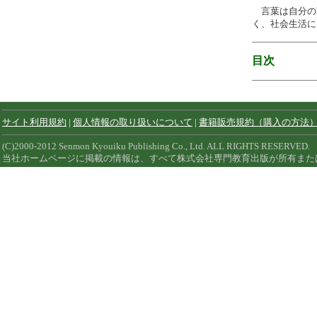
言葉は自分の
く、社会生活に
目次
サイト利用規約
|
個人情報の取り扱いについて
|
書籍販売規約（購入の方法
(C)2000-2012 Senmon Kyouiku Publishing Co., Ltd. ALL RIGHTS RESERVED.
当社ホームページに掲載の情報は、すべて株式会社専門教育出版が所有また