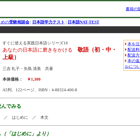
書籍の
ための
受験相談会
|
日本語学力テスト
|
日本語NAT-TEST
すぐに使える実践日本語シリーズ18
本を注
敬語
（初・中・
あなたの日本語に磨きをかける
配送料
配送方
上級）
本の返
ルにつ
三吉 礼子・矢島 清美 共著
本体価格：
￥1,300
A5判、122ページ、ISBN：4-88324-400-8
読んでみる
 ／ はじめに ／ 本文
…
（「はじめに」より）