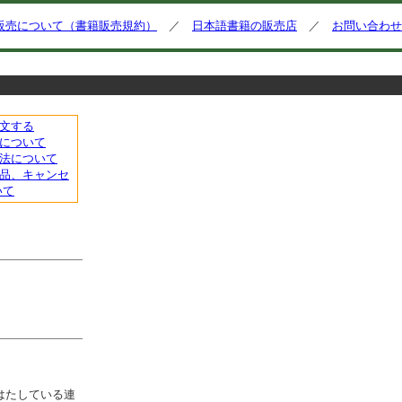
販売について（書籍販売規約）
／
日本語書籍の販売店
／
お問い合わせ
文する
について
法について
品、キャンセ
いて
はたしている連