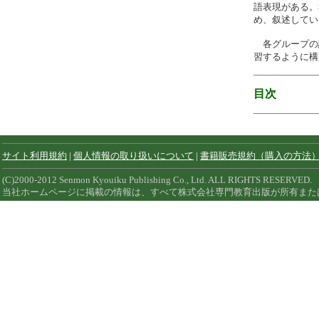
語表現がある。
め、叙述してい
各グループの
習するように構
目次
サイト利用規約
|
個人情報の取り扱いについて
|
書籍販売規約（購入の方法
(C)2000-2012 Senmon Kyouiku Publishing Co., Ltd. ALL RIGHTS RESERVED.
当社ホームページに掲載の情報は、すべて株式会社専門教育出版が所有また