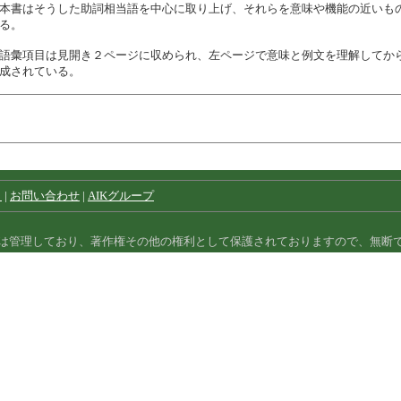
本書はそうした助詞相当語を中心に取り上げ、それらを意味や機能の近いも
る。
語彙項目は見開き２ページに収められ、左ページで意味と例文を理解してか
成されている。
）
|
お問い合わせ
|
AIKグループ
は管理しており、著作権その他の権利として保護されておりますので、無断