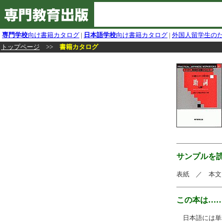
専門学校
向け書籍カタログ
|
日本語学校
向け書籍カタログ
|
外国人留学生の
トップページ
>>
書籍カタログ
サンプルを
表紙 ／ 本文
この本は…
日本語には単