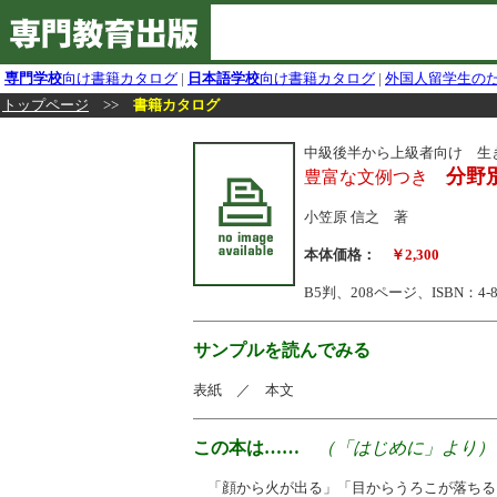
専門学校
向け書籍カタログ
|
日本語学校
向け書籍カタログ
|
外国人留学生の
トップページ
>>
書籍カタログ
中級後半から上級者向け 生
分野
豊富な文例つき
小笠原 信之 著
本体価格：
￥2,300
B5判、208ページ、ISBN：4-88
サンプルを読んでみる
表紙 ／ 本文
この本は……
（「はじめに」より）
「顔から火が出る」「目からうろこが落ちる」