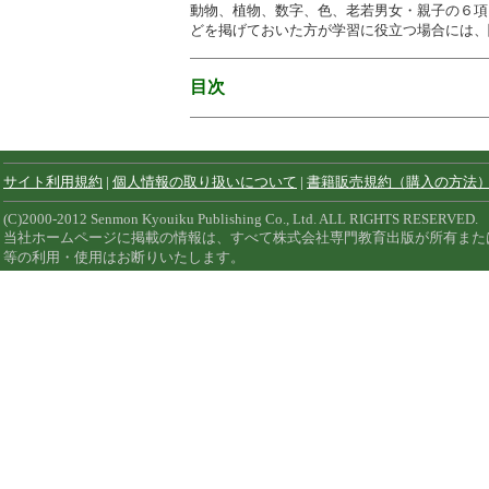
動物、植物、数字、色、老若男女・親子の６項
どを掲げておいた方が学習に役立つ場合には、
目次
サイト利用規約
|
個人情報の取り扱いについて
|
書籍販売規約（購入の方法
(C)2000-2012 Senmon Kyouiku Publishing Co., Ltd. ALL RIGHTS RESERVED.
当社ホームページに掲載の情報は、すべて株式会社専門教育出版が所有また
等の利用・使用はお断りいたします。