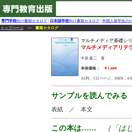
専門学校
向け書籍カタログ
|
日本語学校
向け書籍カタログ
|
外国人留学生の
トップページ
>>
書籍カタログ
マルチメディア基礎シ
マルチメディアリテ
中原 蒼二 著
本体価格：
￥1,400
A5判、132ページ、ISBN：4-883
サンプルを読んでみる
表紙 ／ 本文
この本は……
（「はじ