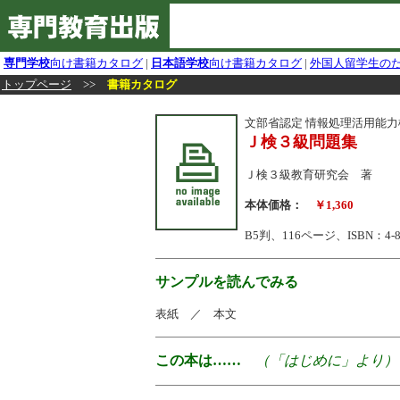
専門学校
向け書籍カタログ
|
日本語学校
向け書籍カタログ
|
外国人留学生の
トップページ
>>
書籍カタログ
文部省認定 情報処理活用能
Ｊ検３級問題集
Ｊ検３級教育研究会 著
本体価格：
￥1,360
B5判、116ページ、ISBN：4-883
サンプルを読んでみる
表紙 ／ 本文
この本は……
（「はじめに」より）