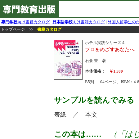
専門学校
向け書籍カタログ
|
日本語学校
向け書籍カタログ
|
外国人留学生の
トップページ
>>
書籍カタログ
ホテル実践シリーズ４
プロをめざすあなたへ
石倉 豊 著
本体価格：
￥1,500
B5判、104ページ、ISBN：4-883
サンプルを読んでみる
表紙 ／ 本文
この本は……
（「はじ