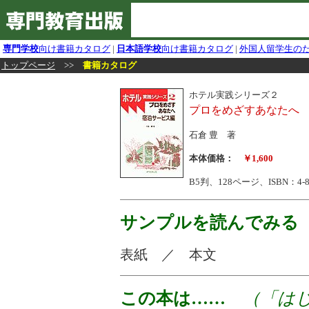
専門学校
向け書籍カタログ
|
日本語学校
向け書籍カタログ
|
外国人留学生の
トップページ
>>
書籍カタログ
ホテル実践シリーズ２
プロをめざすあなたへ
石倉 豊 著
本体価格：
￥1,600
B5判、128ページ、ISBN：4-883
サンプルを読んでみる
表紙 ／ 本文
この本は……
（「はじ