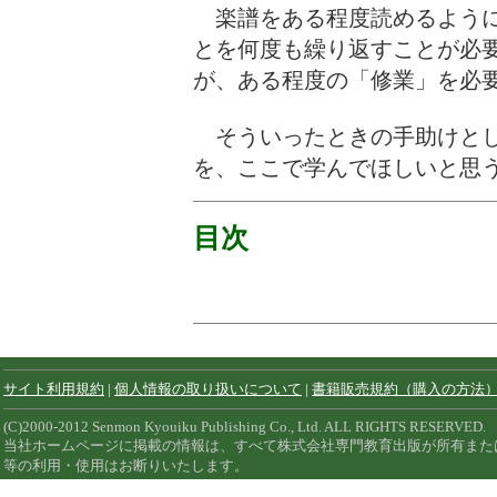
楽譜をある程度読めるように
とを何度も繰り返すことが必
が、ある程度の「修業」を必
そういったときの手助けとし
を、ここで学んでほしいと思
目次
サイト利用規約
|
個人情報の取り扱いについて
|
書籍販売規約（購入の方法
(C)2000-2012 Senmon Kyouiku Publishing Co., Ltd. ALL RIGHTS RESERVED.
当社ホームページに掲載の情報は、すべて株式会社専門教育出版が所有また
等の利用・使用はお断りいたします。