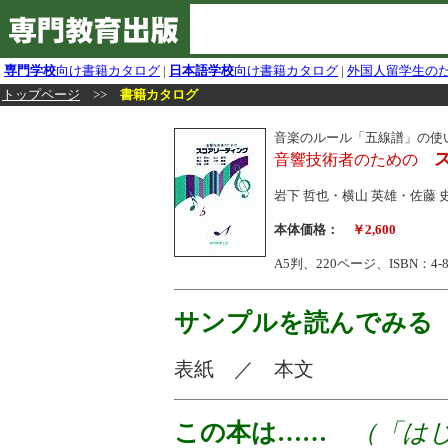
専門学校
向け書籍カタログ
|
日本語学校
向け書籍カタログ
|
外国人留学生の
トップページ
>>
書籍カタログ
音楽のルール「五線譜」の使
音響技術者のための
岩下 哲也・横山 英雄・佐藤 
本体価格：
￥2,600
A5判、220ページ、ISBN：4-88
サンプルを読んでみる
表紙 ／ 本文
この本は……
（「はじ