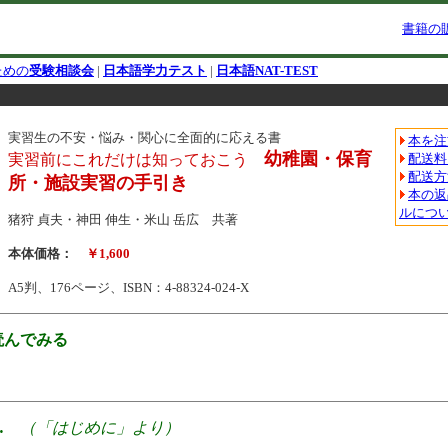
書籍の
ための
受験相談会
|
日本語学力テスト
|
日本語NAT-TEST
実習生の不安・悩み・関心に全面的に応える書
本を注
幼稚園・保育
実習前にこれだけは知っておこう
配送料
配送方
所・施設実習の手引き
本の返
ルにつ
猪狩 貞夫・神田 伸生・米山 岳広 共著
本体価格：
￥1,600
A5判、176ページ、ISBN：4-88324-024-X
読んでみる
…
（「はじめに」より）