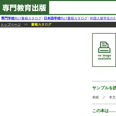
専門学校
向け書籍カタログ
|
日本語学校
向け書籍カタログ
|
外国人留学生の
トップページ
>>
書籍カタログ
サンプルを
表紙 ／ 本文
この本は…