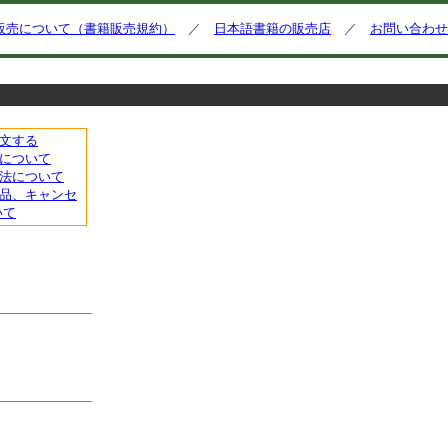
販売について（書籍販売規約）
／
日本語書籍の販売店
／
お問い合わせ
文する
について
法について
品、キャンセ
いて