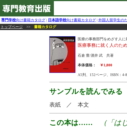
専門学校
向け書籍カタログ
|
日本語学校
向け書籍カタログ
|
外国人留学生の
トップページ
>>
書籍カタログ
医療の事務部門をめざす人に
医療事務に就く人のた
石倉 豊/酒井 武 共著
本体価格：
￥1,800
A5判、152ページ、ISBN：4-883
サンプルを読んでみる
表紙 ／ 本文
この本は……
（「はじ