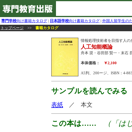
専門学校
向け書籍カタログ
|
日本語学校
向け書籍カタログ
|
外国人留学生の
トップページ
>>
書籍カタログ
情報処理技術者を目指す人の
人工知能概論
舟本 奨・谷田部 賢一・末石 
本体価格：
￥2,100
A5判、200ージ、ISBN：4-8832
サンプルを読んでみる
表紙
／ 本文
この本は……
（「はじ