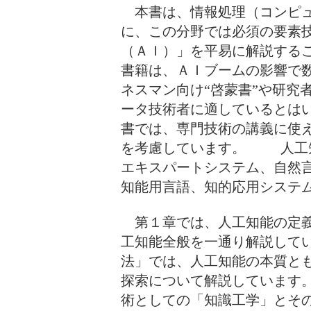
本書は、情報処理（コンピュ
に、この分野では必須の要素
（ＡＩ）」を平易に解説する
書籍は、ＡＩブームの影響で
ネスマン向け“啓蒙書”や研究
ータ技術者に適しているとは
書では、専門技術の講義に使え
を考慮しています。 人工知
エキスパートシステム、自然
知能用言語、知的応用システ
第１章では、人工知能の定義
工知能全般を一通り解説して
法」では、人工知能の本質と
探索について解説しています
術としての「知識工学」とそ